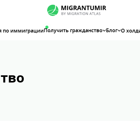
Получить гражданство
Блог
я по иммиграции
О холд
ство