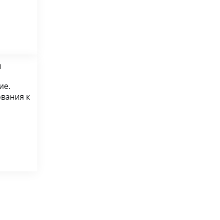
ы
ие.
ования к