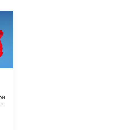
ой
ст