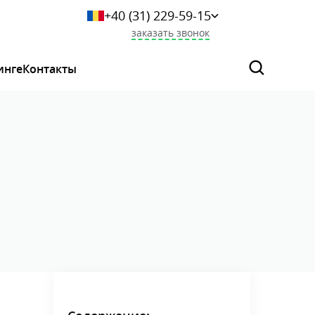
+40 (31) 229-59-15
+359 249-044-46
заказать звонок
+7 (925) 523-06-29
+375 (33) 627-36-73
инге
Контакты
0 800 339 284