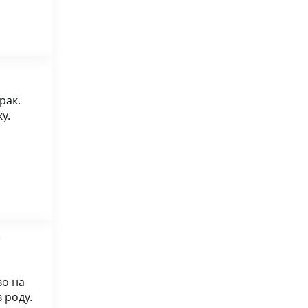
рак.
у.
а
во на
 роду.