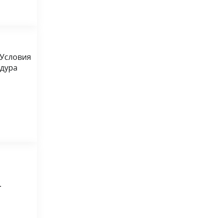
 Условия
едура
.