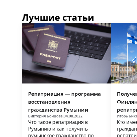
Лучшие статьи
Репатриация — программа
Получе
восстановления
Финлян
гражданства Румынии
репатр
Виктория Бойцова,
04.08.2022
Игорь Бик
Что такое репатриация в
Кто име
Румынию и как получить
граждан
румынское гражданство по
репатри