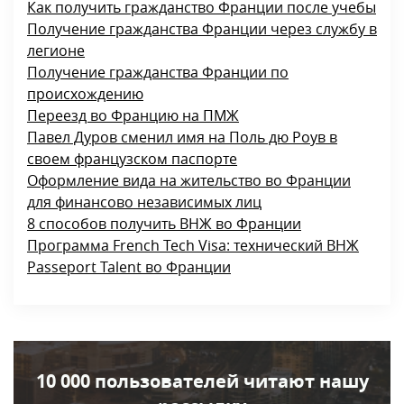
Как получить гражданство Франции после учебы
Получение гражданства Франции через службу в
легионе
Получение гражданства Франции по
происхождению
Переезд во Францию на ПМЖ
Павел Дуров сменил имя на Поль дю Роув в
своем французском паспорте
Оформление вида на жительство во Франции
для финансово независимых лиц
8 способов получить ВНЖ во Франции
Программа French Tech Visa: технический ВНЖ
Passeport Talent во Франции
10 000 пользователей читают нашу