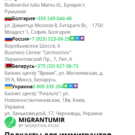
Bulevardul Iuliu Maniu 6L, Бухарест,
Румыния
Болгария
+359 249-044-46
ул. Димитър Моллов 8, Evropark Bc, 1750
Младост 1, София, Болгария
Россия
+7 (925) 523-06-29
Воробьевское Шоссе, 6
Business Center "Lermontov"
Лермонтовский Пр., 7, Лит. А
Беларусь
+375 (33) 627-36-73
Бизнес-центр "Время", ул. Могилевская, д.
39 А, Минск, Беларусь
Украина
0 800 339 284
Бизнес-центр "Риальто"; ул.
Новоконстантиновская, 18в, Киев,
Украина
ул. Заньковецкой, 17, Черновцы, Украина
Подкасты для иммигрантов