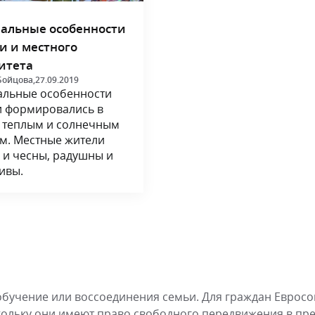
альные особенности
и и местного
итета
Бойцова,
27.09.2019
льные особенности
 формировались в
с теплым и солнечным
м. Местные жители
 и чесны, радушны и
ивы.
обучение или воссоединения семьи. Для граждан Еврос
кольку они имеют право свободного передвижения в пр