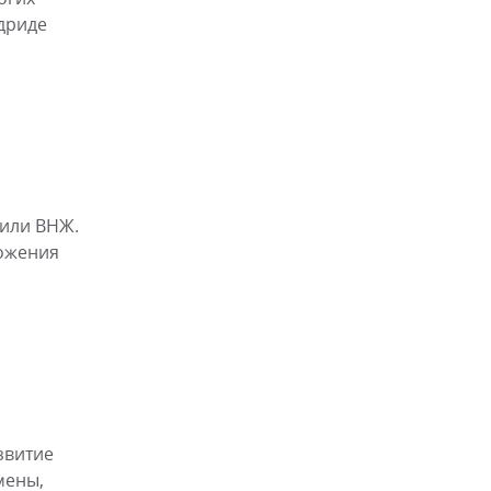
дриде
 или ВНЖ.
ложения
звитие
мены,