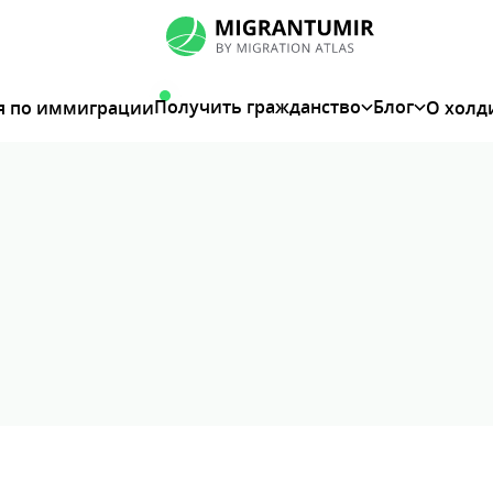
Получить гражданство
Блог
я по иммиграции
О холд