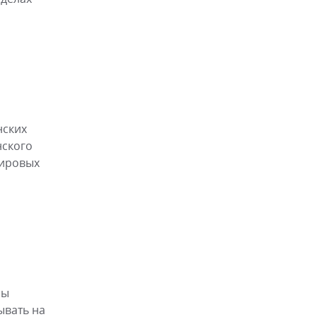
нских
нского
мировых
бы
ывать на