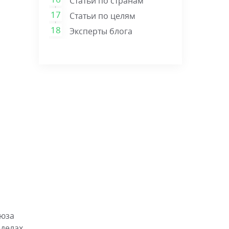
Статьи по странам
Статьи по целям
Эксперты блога
оюза
еделах