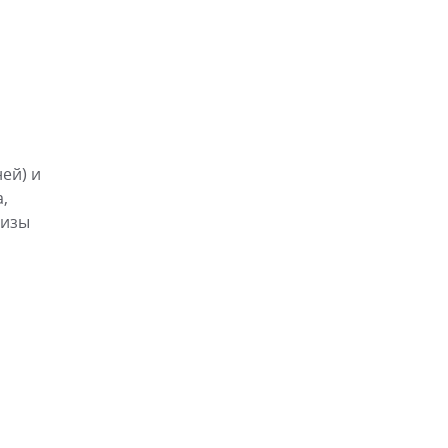
ей) и
,
визы