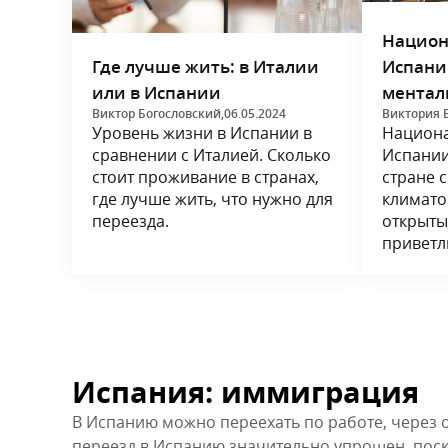
Национ
Испани
Где лучше жить: в Италии
ментал
или в Испании
Виктория 
Виктор Богословский,
06.05.2024
Национа
Уровень жизни в Испании в
Испании
сравнении с Италией. Сколько
стране 
стоит проживание в странах,
климато
где лучше жить, что нужно для
открыты
переезда.
приветл
Испания: иммиграция
В Испанию можно переехать по работе, через 
переезд в Испанию значительно упрощен, пос