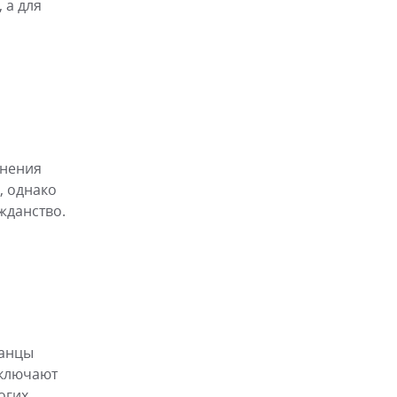
 а для
анения
, однако
жданство.
ранцы
включают
огих