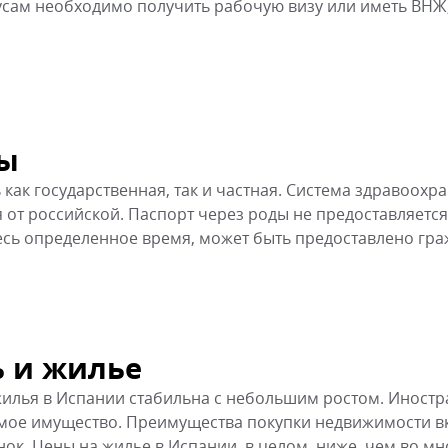
усам необходимо получить рабочую визу или иметь ВНЖ,
ды
как государственная, так и частная. Система здравоохр
я от российской. Паспорт через роды не предоставляется
сь определенное время, может быть предоставлено гра
 и жилье
илья в Испании стабильна с небольшим ростом. Иност
имое имущество. Преимущества покупки недвижимости 
к. Цены на жилье в Испании, в целом, ниже, чем во мн