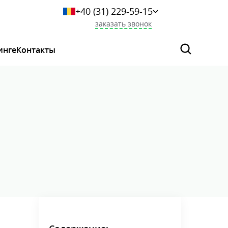
+40 (31) 229-59-15
+359 249-044-46
заказать звонок
+7 (925) 523-06-29
+375 (33) 627-36-73
инге
Контакты
0 800 339 284