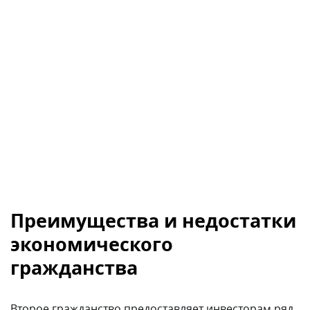
Второе гражданство предоставляет инвесторам ряд
преимуществ. Например, гражданство стран
Карибского региона позволяет свободно посещать
более чем 150 мировых государств. Еще одним
плюсом второго паспорта является возможность
налогового планирования: многие государства с
инвестиционным гражданством не облагают
налогом мировой доход, что привлекает
предпринимателей и инвесторов, стремящихся
минимизировать налоговую нагрузку. Гражданство
также обеспечивает дополнительную защиту
активов и может служить резервным вариантом для
проживания в случае политической нестабильности
в родной стране.
Однако экономическое гражданство имеет и свои
недостатки, главным из которых является его
высокая стоимость. Также стоит учитывать расходы