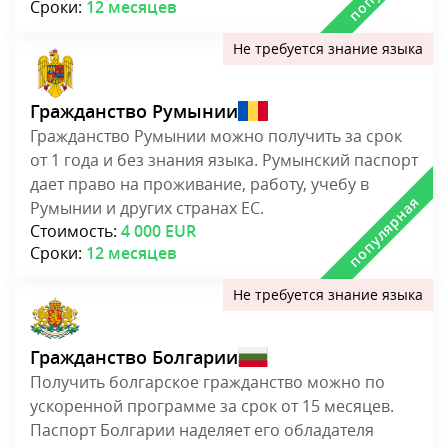
Паспорт Болгарии наделяет его обладателя
всеми правами гражданина ЕС.
Стоимость:
4 000 EUR
Сроки:
15 месяцев
Рецензент
Лиана Игнатова
Руководитель отдела по работе с клиентами в
компании «Мигранту Мир», стаж 15 лет
Запись на бесплатную консультацию
Свяжитесь с нами для консультации у
миграционного юриста
ЗАПИСАТЬСЯ В ОФИС