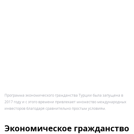
Программа экономического гражданства Турции была запущена в
2017 году и с этого времени привлекает множество международных
инвесторов благодаря сравнительно простым условиям.
Экономическое гражданство
Сент-Китс и Невис
Программа обретения гражданства Сент-Китс и
Невис на основании инвестиций начала работать в
1984 году и предусматривает два базовых способа:
вклад в Фонд устойчивого роста. Минимальный
невозвратный взнос составляет 250 000 USD для
одного соискателя или семьи до четырех
человек. За каждого следующего иждивенца до
18 лет потребуется доплатить 25 000 USD, после