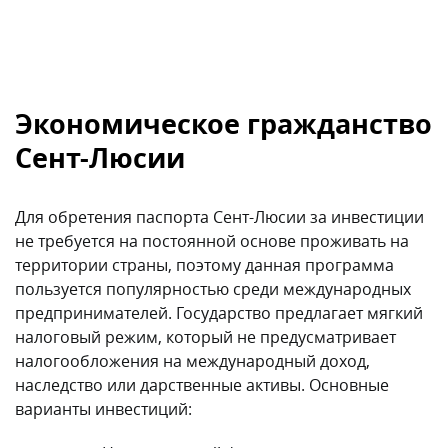
взнос в Национальный фонд экономического
развития от 240 000 USD для одного кандидата и
трех членов его семьи. За каждого следующего
иждивенца до 18 лет следует доплатить 10 000
USD, после 18 лет – 20 000 USD;
приобретение жилой недвижимости,
установленной государством, на сумму от 300 000
USD. Вы должны сохранить данный объект
недвижимости во владении как минимум на пять
лет;
гособлигации. Вы можете вложить минимум 300
000 USD в национальные инвестиционные
инструменты, которые обязаны храниться не
менее 5 лет. Кроме того, необходимо уплатить
обязательный сбор в размере 50 000 USD,
который не подлежит возврату;
инвестиции в бизнес-проекты. Возможны
вложения в утвержденные государством бизнес-