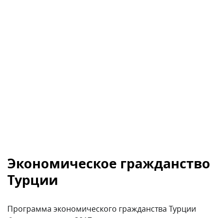
Экономическое гражданство
Турции
Программа экономического гражданства Турции
была запущена в 2017 году и с этого времени
привлекает множество международных инвесторов
благодаря сравнительно простым условиям:
инвестиции в недвижимость. Распространенный
вариант, который требует покупки жилой