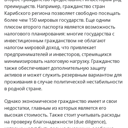
на проверку благонадежности (due diligence),
которые могут быть весьма высокими, особенно
если в заявку включены члены семьи. Тщательная
проверка заявителей занимает длительное время и
может затянуть процесс, что не всегда подходит тем,
кто ищет быстрое решение.
Для тех, кто ищет более выгодные и надежные
альтернативы, стоит обратить внимание на
упрощенные программы получения
европейского паспорта, которые дают
возможность получить гражданство без
необходимости крупных финансовых вложений.
Эти программы зачастую бесплатные и
позволяют получить полноценное гражданство
ЕС с правом на проживание, работу и учебу в