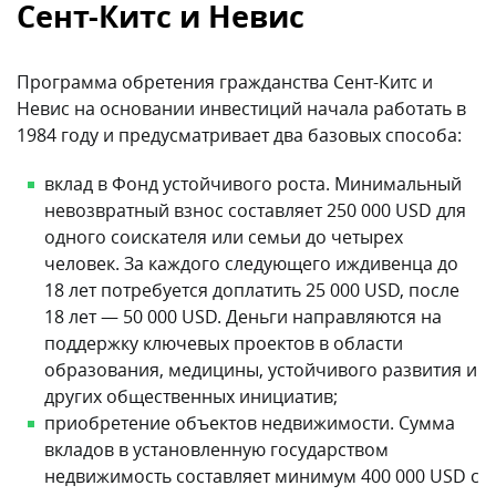
18 лет — 50 000 USD. Деньги направляются на
поддержку ключевых проектов в области
образования, медицины, устойчивого развития и
других общественных инициатив;
приобретение объектов недвижимости. Сумма
вкладов в установленную государством
недвижимость составляет минимум 400 000 USD с
обязательством держать активы не менее семи
лет. После одобрения заявки вам и вашему
партнеру (супругу/супруге) необходимо уплатить
еще 25 000 и 15 000 USD соответственно, для
несовершеннолетних членов семьи платеж
составляет 10 000 USD, для иждивенца в возрасте
18 лет и старше — 15 000 USD.
Процесс проверки благонадежности включает
шесть уровней контроля, включая сотрудничество с
международными правоохранительными органами
и специализированными компаниями по проверке