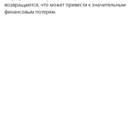
Экономическое гражданство
Сент-Люсии
Для обретения паспорта Сент-Люсии за инвестиции
не требуется на постоянной основе проживать на
территории страны, поэтому данная программа
пользуется популярностью среди международных
предпринимателей. Государство предлагает мягкий
налоговый режим, который не предусматривает
налогообложения на международный доход,
наследство или дарственные активы. Основные
варианты инвестиций: