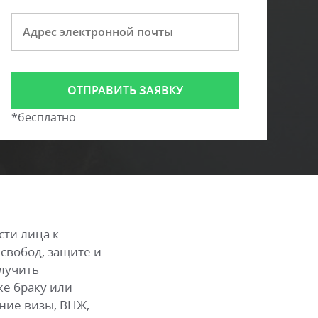
*бесплатно
сти лица к
 свобод, защите и
лучить
е браку или
ние визы, ВНЖ,