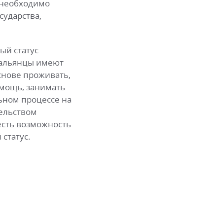
 необходимо
сударства,
ый статус
тальянцы имеют
основе проживать,
омощь, занимать
ьном процессе на
тельством
 есть возможность
статус.