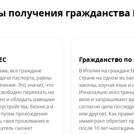
ы получения гражданства
ЕС
Гражданство по
ам, все граждане
В Италии на гражданст
дачи паспорта, равны
стране на одном из за
нения. Это значит, что
законы, изучая язык и
свободно переехать на
Изначально иностранц
лию и обладать равными
визе и запрашивают в
устройства, бизнеса и
согласно цели последу
ь путем прохождения
или другое). Как прави
ь свое проживание в
иммигрант обретает пр
скатель сможет
после 10 лет нахожден