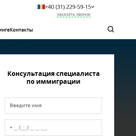
+40 (31) 229-59-15
+359 249-044-46
заказать звонок
+7 (925) 523-06-29
+375 (33) 627-36-73
инге
Контакты
0 800 339 284
Консультация специалиста
по иммиграции