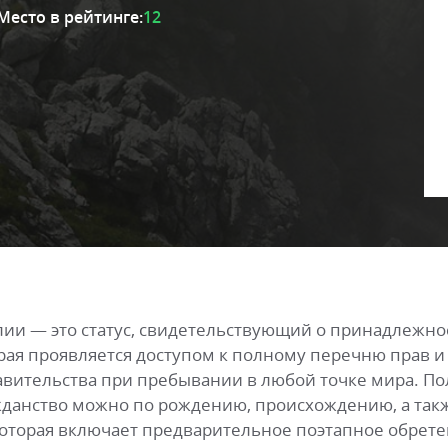
Место в рейтинге:
12
лии — это статус, свидетельствующий о принадлежно
орая проявляется доступом к полному перечню прав и
авительства при пребывании в любой точке мира. По
жданство можно по рождению, происхождению, а такж
которая включает предварительное поэтапное обрете