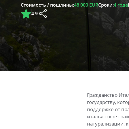
Стоимость / пошлины:
48 000 EUR
Сроки:
4 года
4.9
Гражданство Ита
государству, кот
поддержке от пр
итальянское гра
натурализации, 