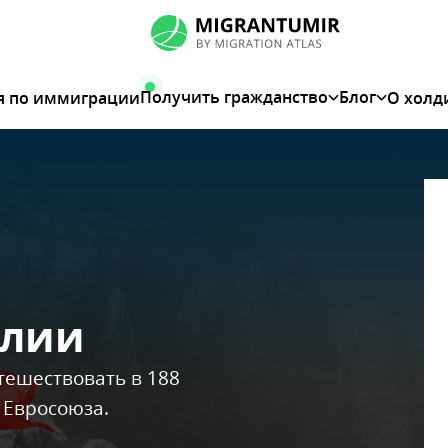
Получить гражданство
Блог
я по иммиграции
О холд
алии
тешествовать в 188
 Евросоюза.