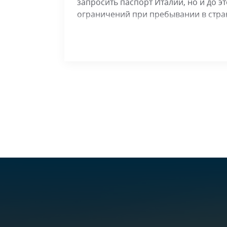
запросить паспорт Италии, но и до эт
ограничений при пребывании в стра
Данный вариант оптимален в связи с 
европейских странах действуют упр
которым гражданство можно получить
Например, репатриация в Румынию и
участия в которой следует подтверд
польское происхождение. Претенден
подготовить документы, подать их в
и подождать решения властей.