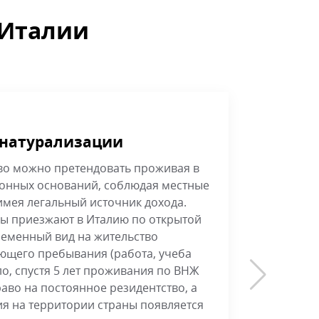
 Италии
 натурализации
Гражд
во можно претендовать проживая в
Муж итал
конных оснований, соблюдая местные
получени
 имея легальный источник дохода.
натурали
ы приезжают в Италию по открытой
республи
ременный вид на жительство
может по
ющего пребывания (работа, учеба
на посто
ло, спустя 5 лет проживания по ВНЖ
гражданс
аво на постоянное резидентство, а
пары ест
ия на территории страны появляется
вдвое. С