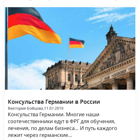
Консульства Германии в России
Виктория Бойцова,
11.07.2019
Консульства Германии. Многие наши
соотечественники едут в ФРГ для обучения,
лечения, по делам бизнеса… И путь каждого
лежит через германские...
Статьи по странам
Болгария
Венгрия
Германия
Греция
Европа
Ирландия
Испания
Италия
Латвия
Литва
Люксембург
Мир
Норвегия
Польша
Румыния
Сербия