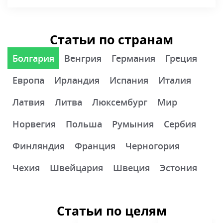
Финляндия
Франция
Черногория
Чехия
Швейцария
Швеция
Эстония
Статьи по целям
ВНЖ за границей
Второе гражданство
Иммиграция
Наши за границей
Шенгенская виза
Показать полностью ↓
Эксперты блога «Мигранту
Мир»