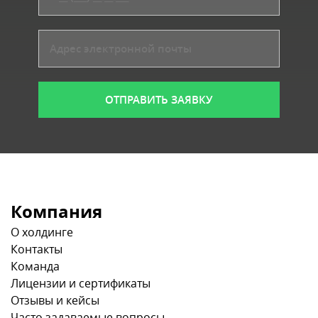
Компания
О холдинге
Контакты
Команда
Лицензии и сертификаты
Отзывы и кейсы
Часто задаваемые вопросы
Блог и новости
Политика конфиденциальности
Пользовательское соглашение
Что вы получите на консультации?
Топ-услуги
Гражданство ЕС
Гражданство Румынии
Гражданство Болгарии
Гражданство Армении
Гражданство Польши
Гражданство Кыргызстана