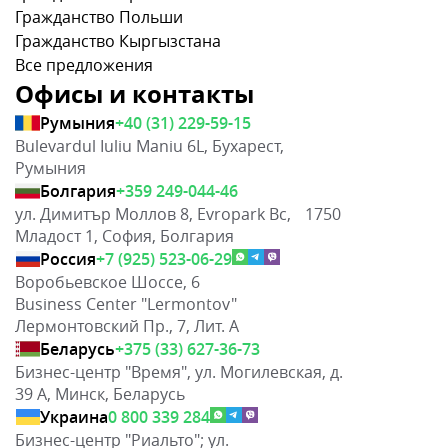
Гражданство Польши
Гражданство Кыргызстана
Все предложения
Офисы и контакты
Румыния
+40 (31) 229-59-15
Bulevardul Iuliu Maniu 6L, Бухарест,
Румыния
Болгария
+359 249-044-46
ул. Димитър Моллов 8, Evropark Bc, 1750
Младост 1, София, Болгария
Россия
+7 (925) 523-06-29
Воробьевское Шоссе, 6
Business Center "Lermontov"
Лермонтовский Пр., 7, Лит. А
Беларусь
+375 (33) 627-36-73
Бизнес-центр "Время", ул. Могилевская, д.
39 А, Минск, Беларусь
Украина
0 800 339 284
Бизнес-центр "Риальто"; ул.