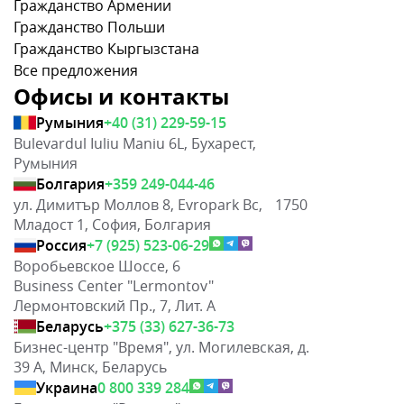
Гражданство Армении
Гражданство Польши
Гражданство Кыргызстана
Все предложения
Офисы и контакты
Румыния
+40 (31) 229-59-15
Bulevardul Iuliu Maniu 6L, Бухарест,
Румыния
Болгария
+359 249-044-46
ул. Димитър Моллов 8, Evropark Bc, 1750
Младост 1, София, Болгария
Россия
+7 (925) 523-06-29
Воробьевское Шоссе, 6
Business Center "Lermontov"
Лермонтовский Пр., 7, Лит. А
Беларусь
+375 (33) 627-36-73
Бизнес-центр "Время", ул. Могилевская, д.
39 А, Минск, Беларусь
Украина
0 800 339 284