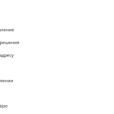
авление
азрешения
 адресу
влении
tion