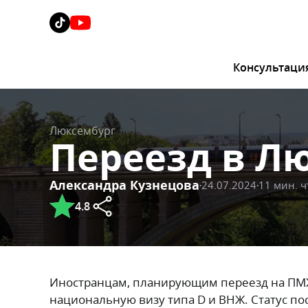
Консультаци
Люксембург
Переезд в Л
Александра Кузнецова
24.07.2024
11 мин. 
4.8
Иностранцам, планирующим переезд на ПМЖ
национальную визу типа D и ВНЖ. Статус по