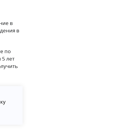
ние в
дения в
те по
 5 лет
олучить
ку