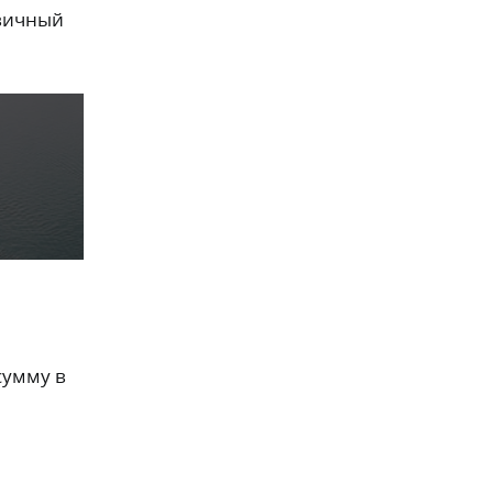
рвичный
сумму в