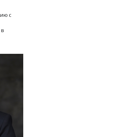
ию с
 в