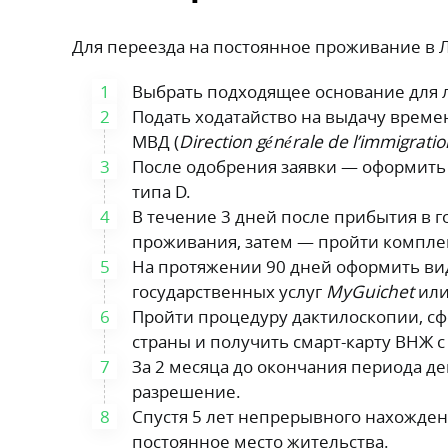
Для переезда на постоянное проживание в 
Выбрать подходящее основание для 
Подать ходатайство на выдачу врем
МВД (
Direction générale de l’immigrati
После одобрения заявки — оформить 
типа D.
В течение 3 дней после прибытия в г
проживания, затем — пройти компле
На протяжении 90 дней оформить вид
государственных услуг
MyGuichet
или
Пройти процедуру дактилоскопии, с
страны и получить смарт-карту ВНЖ 
За 2 месяца до окончания периода д
разрешение.
Спустя 5 лет непрерывного нахожден
постоянное место жительства.