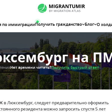
Получить гражданство
Блог
я по иммиграции
О холд
юксембург на П
Нет времени читать?
Получить быстрый ответ
чтения
 в Люксембург, следует предварительно оформить
стоянного резидента можно запросить спустя 5 лет