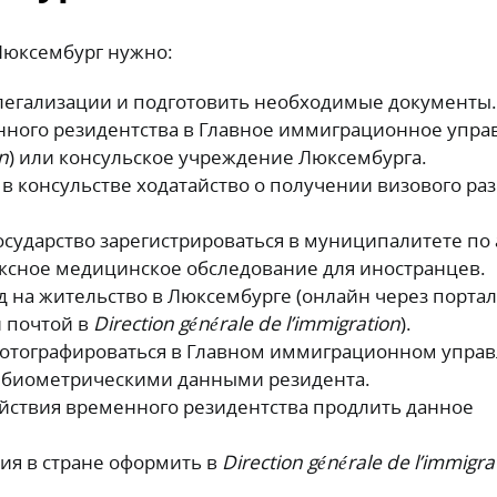
Люксембург нужно:
легализации и подготовить необходимые документы.
енного резидентства в Главное иммиграционное упр
on
) или консульское учреждение Люксембурга.
в консульстве ходатайство о получении визового р
осударство зарегистрироваться в муниципалитете по
ксное медицинское обследование для иностранцев.
 на жительство в Люксембурге (онлайн через портал
 почтой в
Direction générale de l’immigration
).
фотографироваться в Главном иммиграционном упра
с биометрическими данными резидента.
ействия временного резидентства продлить данное
ия в стране оформить в
Direction générale de l’immigra