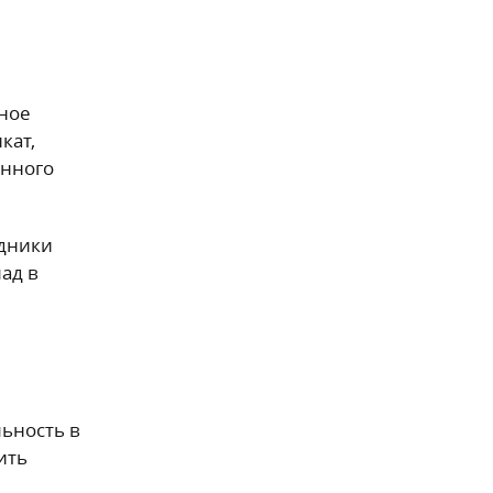
нное
кат,
анного
удники
ад в
ьность в
ить