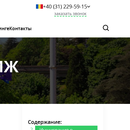
+40 (31) 229-59-15
+359 249-044-46
заказать звонок
+7 (925) 523-06-29
+375 (33) 627-36-73
инге
Контакты
0 800 339 284
МЖ
Содержание:
Иммиграция в