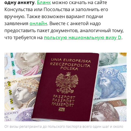
одну анкету
.
Бланк
можно скачать на сайте
Консульства или Посольства и заполнить его
вручную. Также возможен вариант подачи
заявления
онлайн
. Вместе с анкетой надо
предоставить пакет документов, аналогичный тому,
что требуется на
польскую национальную визу D
.
От визы репатрианта до польского паспорта всего один шаг и около