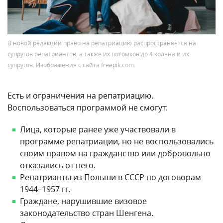
В новой редакции право на репатриацию распространяется на
супругов репатриантов, а также их потомков до 4 колена и их
супругов. Изображение с сайта freepik.com.
Есть и ограничения на репатриацию.
Воспользоваться программой не смогут:
Лица, которые ранее уже участвовали в
программе репатриации, но не воспользовались
своим правом на гражданство или добровольно
отказались от него.
Репатрианты из Польши в СССР по договорам
1944–1957 гг.
Граждане, нарушившие визовое
законодательство стран Шенгена.