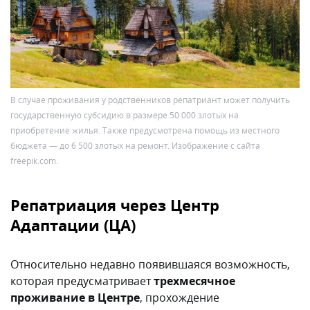
В случае проживания у родственников репатриант может получить
государственную субсидию в размере 50 000 злотых на
приобретение жилья. Также предусмотрена помощь из местного
бюджета — до 6 500 злотых на ремонт. Изображение с сайта
freepik.com.
Репатриация через Центр
Адаптации (ЦА)
Относительно недавно появившаяся возможность,
которая предусматривает
трехмесячное
проживание в Центре
, прохождение