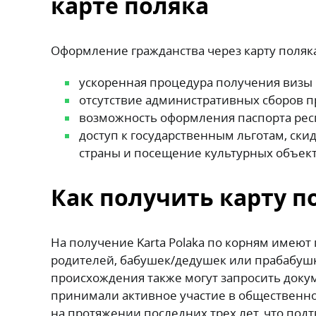
карте поляка
Оформление гражданства через карту поля
ускоренная процедура получения визы и
отсутствие административных сборов п
возможность оформления паспорта респ
доступ к государственным льготам, ск
страны и посещение культурных объект
Как получить карту 
На получение Karta Polaka по корням имеют 
родителей, бабушек/дедушек или прабабушк
происхождения также могут запросить докум
принимали активное участие в общественной
на протяжении последних трех лет, что под