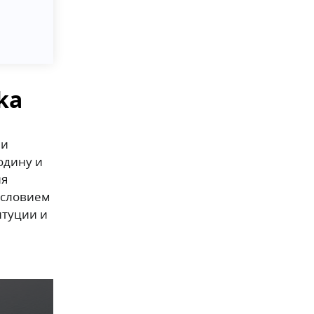
ka
ии
одину и
ия
Условием
итуции и