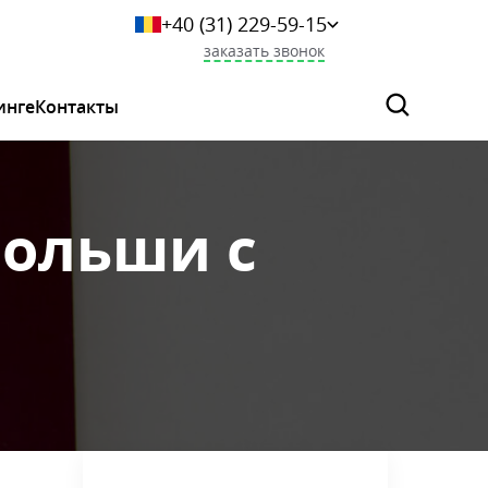
+40 (31) 229-59-15
+359 249-044-46
заказать звонок
+7 (925) 523-06-29
+375 (33) 627-36-73
инге
Контакты
0 800 339 284
Польши с