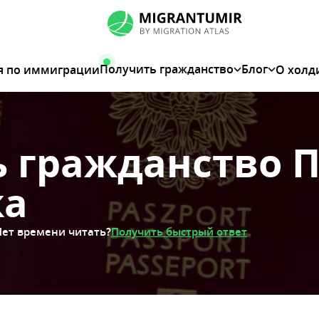
Получить гражданство
Блог
я по иммиграции
О холд
ь гражданство 
ка
Нет времени читать?
Получить быстрый ответ