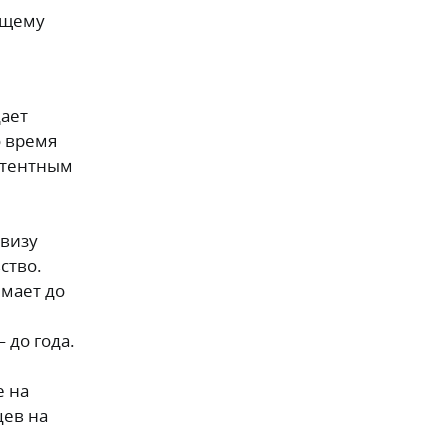
ющему
дает
о время
етентным
 визу
ство.
мает до
 до года.
е на
цев на