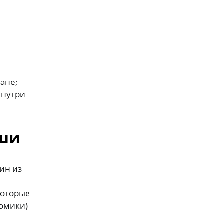
ане;
внутри
ьши
ин из
которые
номики)