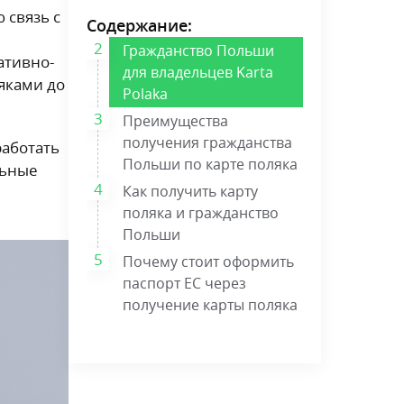
 связь с
Содержание:
Гражданство Польши
ативно-
для владельцев Karta
яками до
Polaka
Преимущества
получения гражданства
работать
Польши по карте поляка
льные
Как получить карту
поляка и гражданство
Польши
Почему стоит оформить
паспорт ЕС через
получение карты поляка