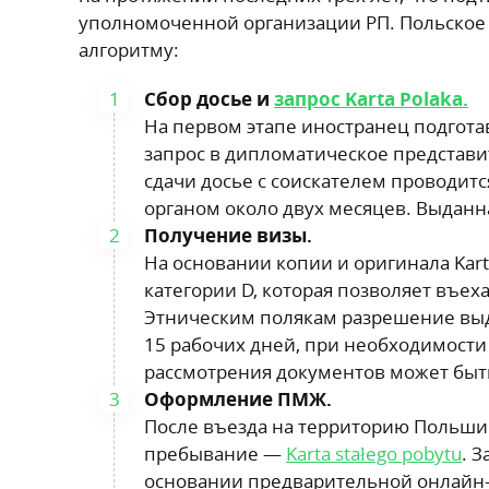
уполномоченной организации РП. Польское 
алгоритму:
Сбор досье и
запрос Karta Polaka.
На первом этапе иностранец подгот
запрос в дипломатическое представи
сдачи досье с соискателем проводи
органом около двух месяцев. Выданна
Получение визы.
На основании копии и оригинала Kar
категории D, которая позволяет въе
Этническим полякам разрешение выд
15 рабочих дней, при необходимост
рассмотрения документов может быть
Оформление ПМЖ.
После въезда на территорию Польши
пребывание —
Karta stałego pobytu
. 
основании предварительной онлайн-