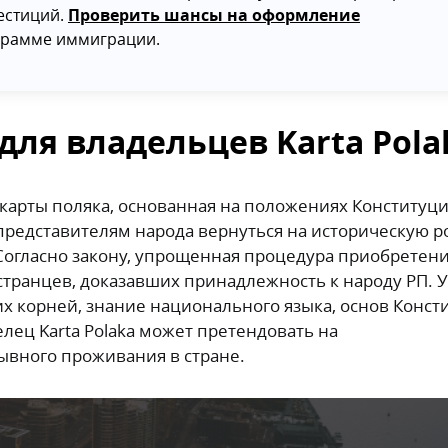
естиций.
Проверить шансы на оформление
грамме иммиграции.
ля владельцев Karta Pola
арты поляка, основанная на положениях Конституц
представителям народа вернуться на историческую р
 Согласно закону, упрощенная процедура приобретен
остранцев, доказавших принадлежность к народу РП. 
их корней, знание национального языка, основ Конст
лец Karta Polaka может претендовать на
ывного проживания в стране.