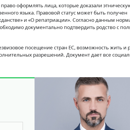
право оформлять лица, которые доказали этническую
венного языка. Правовой статус может быть получен
жданстве» и «О репатриации». Согласно данным норм
еобходимо документально подтвердить родство с пол
езвизовое посещение стран ЕС, возможность жить и 
полнительных разрешений. Документ дает все социа