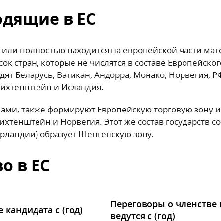
одящие в ЕС
о или полностью находится на европейской части мат
исок стран, которые не числятся в составе Европейског
дят Беларусь, Ватикан, Андорра, Монако, Норвегия, Р
Лихтенштейн и Исландия.
нами, также формируют Европейскую торговую зону и
хтенштейн и Норвегия. Этот же состав государств с
Ирландии) образует Шенгенскую зону.
о в ЕС
Переговоры о членстве 
е кандидата с (год)
ведутся с (год)