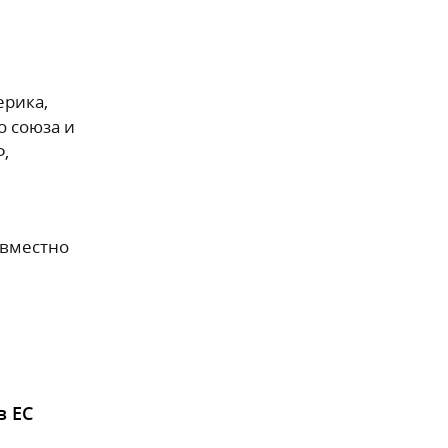
ерика,
о союза и
Ф,
овместно
в ЕС