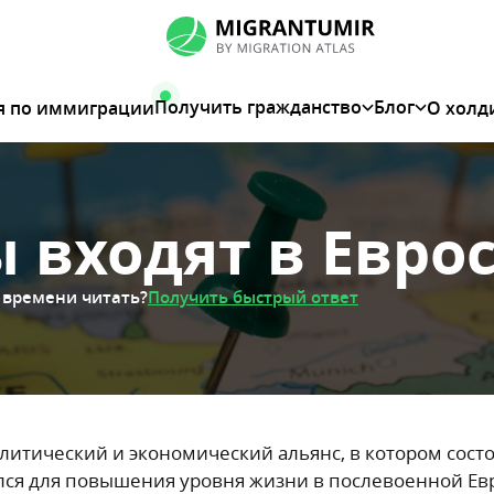
Получить гражданство
Блог
я по иммиграции
О холд
 входят в Евро
 времени читать?
Получить быстрый ответ
литический и экономический альянс, в котором состо
вался для повышения уровня жизни в послевоенной Ев