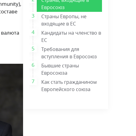
mmunity),
Евросоюз
составе
Страны Европы, не
входящие в ЕС
и валюта
Кандидаты на членство в
ЕС
Требования для
вступления в Евросоюз
Бывшие страны
Евросоюза
Как стать гражданином
Европейского союза