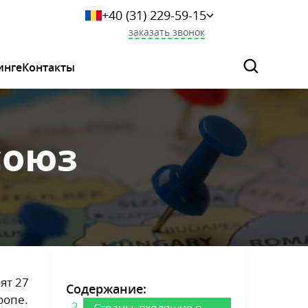
+40 (31) 229-59-15
+359 249-044-46
заказать звонок
+7 (925) 523-06-29
+375 (33) 627-36-73
инге
Контакты
0 800 339 284
союз
ят 27
Содержание:
ропе.
Страны, входящие в