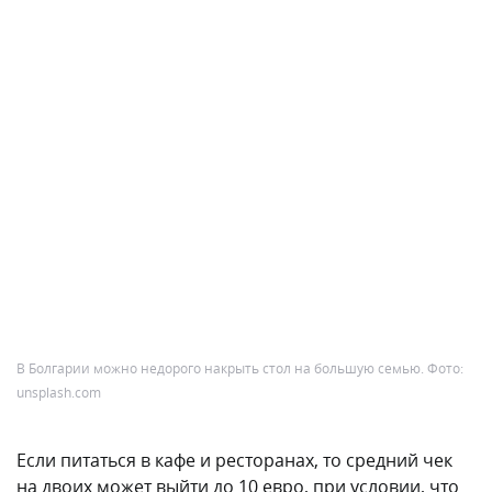
В Болгарии можно недорого накрыть стол на большую семью. Фото:
unsplash.com
Если питаться в кафе и ресторанах, то средний чек
на двоих может выйти до 10 евро, при условии, что
вы не заказываете что-то роскошное. Главный плюс,
который отмечают все туристы — огромные порции.
Одной можно вполне наесться двум людям.
Лёгкий язык