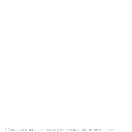
В Болгарии много вывесок на руссом языке. Фото: unsplash.com
Безопасность
Болгария славится спокойной, размеренной жизнью