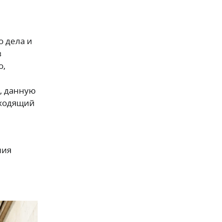
о дела и
в
о,
, данную
входящий
ния