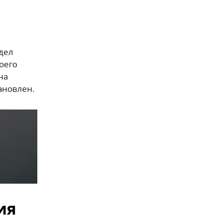
дел
оего
на
ановлен.
ия