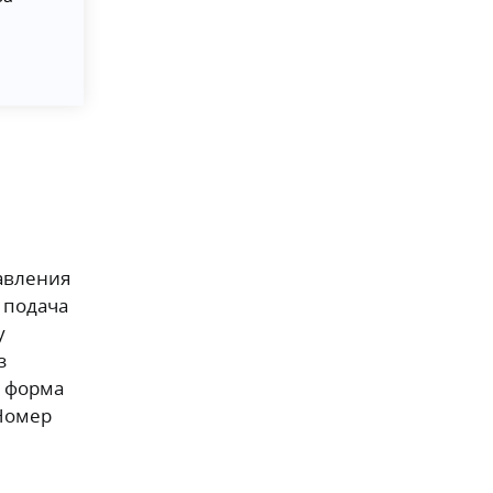
авления
 подача
у
з
я форма
 Номер