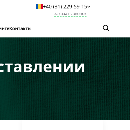
+40 (31) 229-59-15
+359 249-044-46
заказать звонок
+7 (925) 523-06-29
+375 (33) 627-36-73
инге
Контакты
0 800 339 284
оставлении