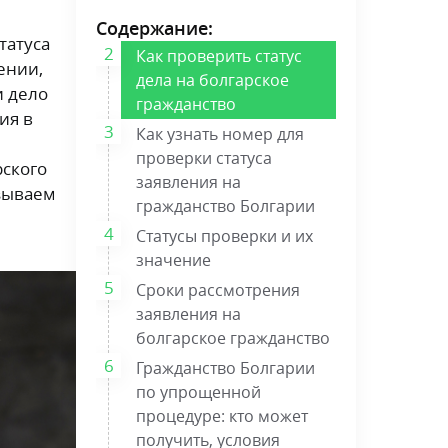
Содержание:
татуса
Как проверить статус
ении,
дела на болгарское
и дело
гражданство
ия в
Как узнать номер для
проверки статуса
рского
заявления на
азываем
гражданство Болгарии
Статусы проверки и их
значение
Сроки рассмотрения
заявления на
болгарское гражданство
Гражданство Болгарии
по упрощенной
процедуре: кто может
получить, условия