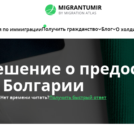
Получить гражданство
Блог
я по иммиграции
О холд
решение о пред
 Болгарии
Нет времени читать?
Получить быстрый ответ
я