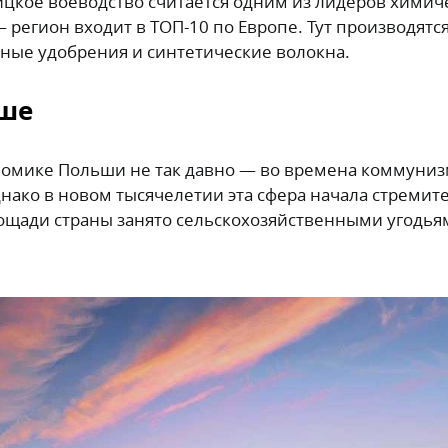
ицкое воеводство считается одним из лидеров химич
регион входит в ТОП-10 по Европе. Тут производятс
ные удобрения и синтетические волокна.
ьше
ономике Польши не так давно — во времена коммуни
нако в новом тысячелетии эта сфера начала стремит
ощади страны занято сельскохозяйственными угодья