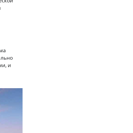
еской
я
зма
ельно
ми, и