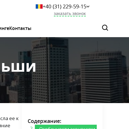
+40 (31) 229-59-15
+359 249-044-46
заказать звонок
+7 (925) 523-06-29
+375 (33) 627-36-73
инге
Контакты
0 800 339 284
льши
сла ее к
Содержание:
яние
Особенности экономики