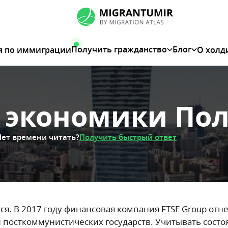
Получить гражданство
Блог
я по иммиграции
О холд
 экономики По
Нет времени читать?
Получить быстрый ответ
. В 2017 году финансовая компания FTSE Group отне
 посткоммунистических государств. Учитывать состо