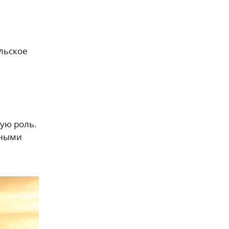
ельское
ую роль.
нными