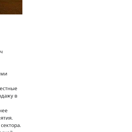
ч
ыми
Местные
одажу в
нее
ятия.
сектора.