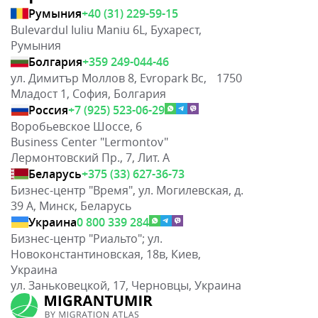
Румыния
+40 (31) 229-59-15
Bulevardul Iuliu Maniu 6L, Бухарест,
Румыния
Болгария
+359 249-044-46
ул. Димитър Моллов 8, Evropark Bc, 1750
Младост 1, София, Болгария
Россия
+7 (925) 523-06-29
Воробьевское Шоссе, 6
Business Center "Lermontov"
Лермонтовский Пр., 7, Лит. А
Беларусь
+375 (33) 627-36-73
Бизнес-центр "Время", ул. Могилевская, д.
39 А, Минск, Беларусь
Украина
0 800 339 284
Бизнес-центр "Риальто"; ул.
Новоконстантиновская, 18в, Киев,
Украина
ул. Заньковецкой, 17, Черновцы, Украина