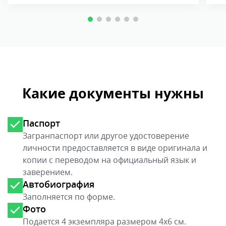
иностранного отца/матери, в республике.
В 
Если пара сохраняет место жительства за
те
границей, новорожденный имеет право
не
получить паспорт Таджикистана, но по
гр
согласию родителей. В аналогичных
де
условиях, но с той разницей, что второй в
ус
семейной паре — не иностранец, а лицо
пр
без какого-либо гражданства в целом,
пр
Какие документы нужны
ребенок по умолчанию признается
по
таджиком.
Паспорт
Загранпаспорт или другое удостоверение
личности предоставляется в виде оригинала и
копии с переводом на официальный язык и
заверением.
Автобиография
Заполняется по форме.
Фото
Подается 4 экземпляра размером 4х6 см.