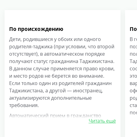
По происхождению
По
Дети, родившиеся у обоих или одного
В 
родителя-таджика (при условии, что второй
по
отсутствует), в автоматическом порядке
по
получают статус гражданина Таджикистана.
Та
В данном случае применяется право крови,
со
и место родов не берется во внимание.
эт
Если только один из родителей гражданин
ва
Таджикистана, а другой — иностранец,
оф
актуализируются дополнительные
ро
требования.
ста
по
Автоматический прием в гражданство
но
Читать ещё
возможен в случае постоянного
ста
проживания семьи, в том числе